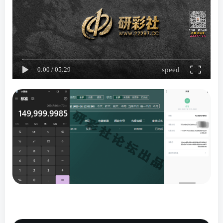
speed
0:00
/
05:29