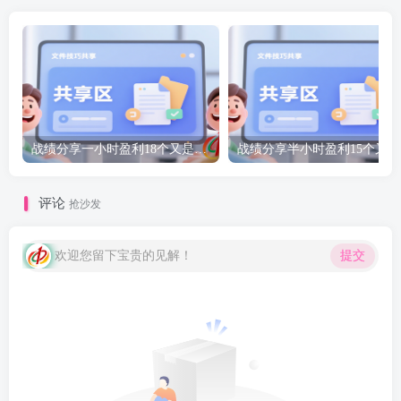
战绩分享一小时盈利18个又是拿捏的一天-研彩社论坛出品
战
评论
抢沙发
欢迎您留下宝贵的见解！
提交