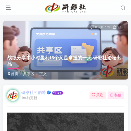
0
279
12
战绩分享半小时盈利15个又是拿捏的一天-研彩社论坛出
品
首页
共享区
正文
研彩社☞伯爵
关注
私信
1年前更新