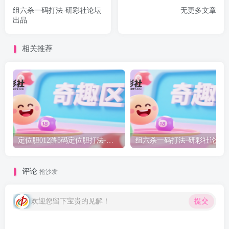
组六杀一码打法-研彩社论坛
无更多文章
出品
相关推荐
定位胆012路5码定位胆打法-研彩社论坛出品
组六杀一码打法-研彩
评论
抢沙发
欢迎您留下宝贵的见解！
提交