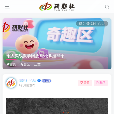
0
224
14
个人实战教学回放 轻松拿捏25个
首页
奇趣区
正文
研彩社论坛
关注
私信
1个月前发布