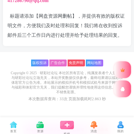
417286790@qq.com
标题请添加【网盘资源网删帖】，并提供有效的版权证
明文件，方便我们及时处理和回复！我们将在收到投诉
邮件后三个工作日内进行处理并给予处理结果的回复。
版权投诉
广告合作
免责声明
网站地图
Copyright © 2025 ·
研彩社论坛
本社区所有言论，纯属发表者个人意见，
与研彩社论坛立场无关，本站开奖数据仅供参考，最终结果请以福彩和
体彩官方公告为准。本站展示的模拟开机号和模拟试机号来源于网络，
与福彩和体彩官方无关，我们提醒您谨慎并理性地使用这些信息。本站
不销售彩票。
本次数据库查询：33次 页面加载耗时2.863 秒
本站主题由Zibll子比主题强力驱动
联系作者
首页
资源
消息
我的
投稿