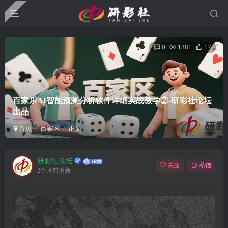
0
1881
17
百家乐AI智能预测分析软件详细实战教学②-研彩社论坛
出品
首页
百家区
正文
研彩社论坛
关注
私信
2个月前更新