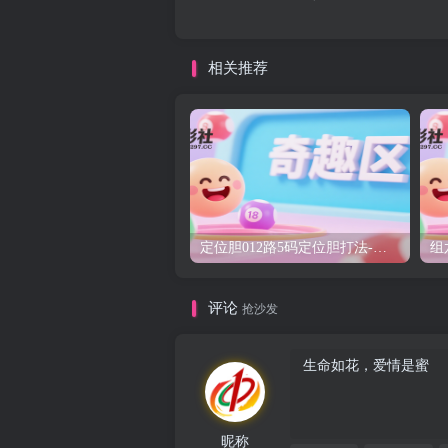
相关推荐
定位胆012路5码定位胆打法-研彩社论坛出品
评论
抢沙发
昵称