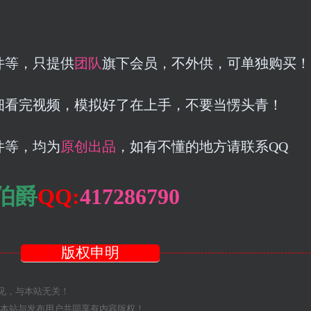
件等，只提供
团队
旗下会员，不外供，可单独购买！
细看完视频，模拟好了在上手，不要当愣头青！
件等，均为
原创出品
，如有不懂的地方请联系QQ
伯爵
QQ:
417286790
版权申明
见，与本站无关！
则本站与发布用户共同享有内容版权！