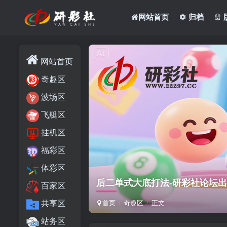
网站首页
归档
网站首页
奇趣区
波场区
飞艇区
挂机区
福彩区
体彩区
后二单式大底打法-研彩社论坛
百家区
共享区
首页
奇趣区
正文
站务区