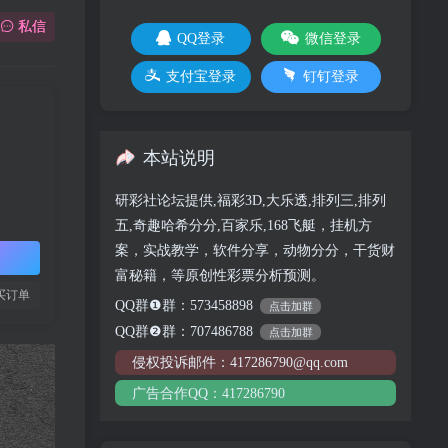
私信
QQ登录
微信登录
支付宝登录
钉钉登录
本站说明
研彩社论坛提供,福彩3D,大乐透,排列三,排列
五,奇趣哈希分分,百家乐,168飞艇，挂机方
案，实战教学，软件分享，动物分分，干货财
富秘籍，等原创性彩票分析预测。
买订单
QQ群❶群：573458898
点击加群
QQ群❷群：707486788
点击加群
侵权投诉邮件：417286790@qq.com
广告合作QQ：417286790