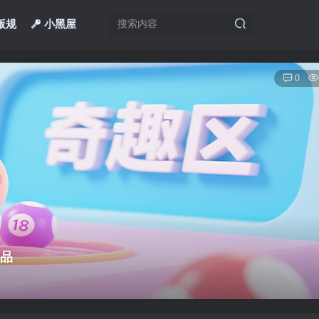
版规
小黑屋
0
出品