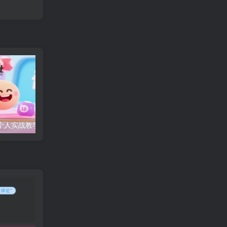
个人实战教学回放 轻松拿捏25个
四星平刷推波打法-研彩社论坛出品