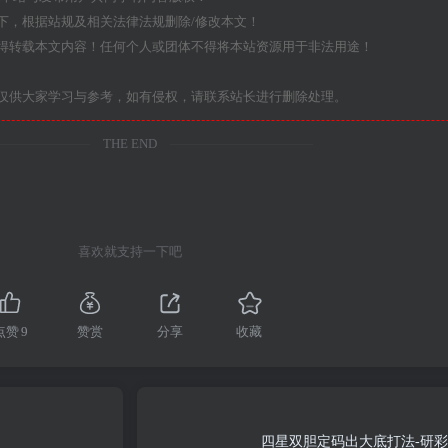
下，根据站规及相关法律法规删除/修改本文！
得转载本文内容！任何个人或团体不得将本站资源用于非法用途！
仅供大家学习与参考，如有侵权，请联系站长进行删除处理。
THE END
喜欢就支持一下吧
点赞
9
赞赏
分享
收藏
四星双胆定码出大底打法-研