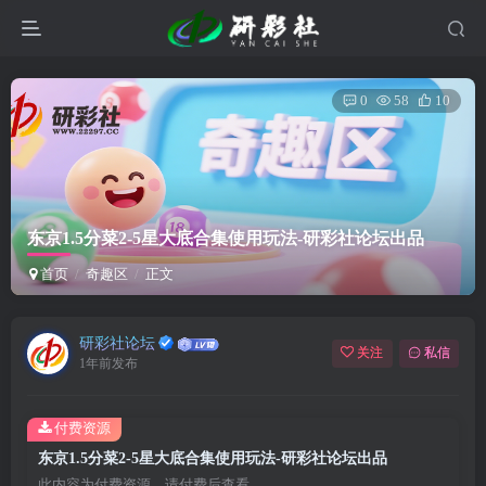
0
58
10
东京1.5分菜2-5星大底合集使用玩法-研彩社论坛出品
首页
奇趣区
正文
研彩社论坛
关注
私信
1年前发布
付费资源
东京1.5分菜2-5星大底合集使用玩法-研彩社论坛出品
此内容为付费资源，请付费后查看