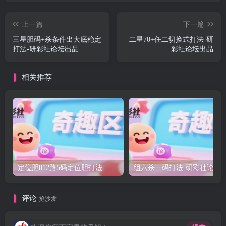
上一篇
下一篇
三星胆码+杀条件出大底稳定
二星70+任二切换式打法-研
打法-研彩社论坛出品
彩社论坛出品
相关推荐
定位胆012路5码定位胆打法-研彩社论坛出品
组六杀一码打法-研彩
评论
抢沙发