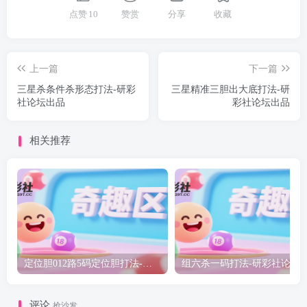
点赞
10
赞赏
分享
收藏
上一篇
下一篇
三星杀条件杀形态打法-研彩
三星精准三胆出大底打法-研
社论坛出品
彩社论坛出品
相关推荐
定位胆012路5码定位胆打法-研彩社论坛出品
组六杀一码打法-研彩
评论
抢沙发